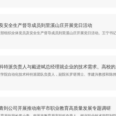
及安全生产督导成员到里溪山庄开展党日活动
司党支部组织全体党员及安全生产督导成员到里溪山庄开展党日活动。王宁
科特派负责人与戴进斌总经理就企业的技术需求、高校的
建工程学院自动化技术科特派团队负责人，副院长罗堪博士、李建兴教授和
青到公司开展推动南平市职业教育高质量发展专题调研
平市教育局副局长黄小青，南平市教育局高职科负责人，闽北职业技术学院