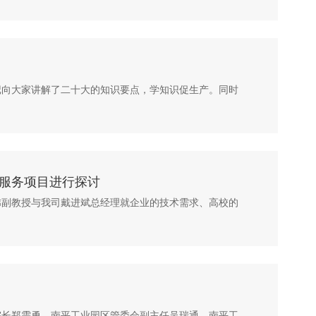
书记向大家讲解了二十大的知识要点，学知识促生产。同时
服务项目进行探讨
陈炜副教授与我司戴进斌总经理就企业的技术需求、高校的
副院长郑需勇，南平工业园区管委会副主任吴瑞通，南平工