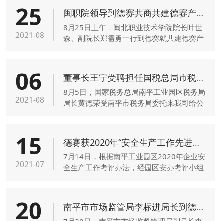
25
闽职院领导到德赛共商共建德赛产业学院项目
8月25日上午，闽北职业技术学院院长叶世
2021-08
森、副院长郑需勇一行到德赛就共建德赛产
业学院项目与公司董事长王宁共同磋商。
06
董事长王宁受聘担任国税总局市税务局税收营商环境特约监督员
8月5日，国家税务总局南平工业园区税务局
2021-08
局长黄德荣受南平市税务局委托来我司给公
司董事长王宁颁发“聘请王宁担任国家税务
总局南平市税务局税收营商环境特约监督
15
员”聘书。
德赛获2020年“安全生产工作先进单位”
7月14日，根据南平工业园区2020年企业安
2021-07
全生产工作考评办法，经园区安办考评小组
综合考评，园区党组会研究决定，授予我司
2020年“安全生产工作先进单位”。
20
南平市市场监管局李标进局长到德赛调研
7月20日，南平市市场监督管理局副局长李