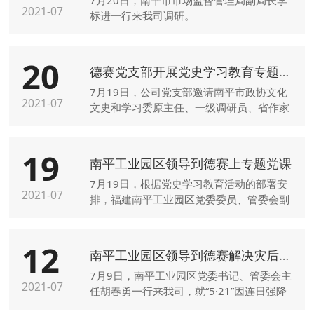
2021-07
标进一行来我司调研。
20
德赛党支部开展党史学习教育专题党课活动
7月19日，公司党支部邀请南平市政协文化
2021-07
文史和学习委原主任、一级调研员、省作家
协会会员、市长江支队历史研究会宣讲团团
长和勇，为全体党员作“永远的长江支队”党
19
史专题宣讲。公司党支部书记王宁也作了
南平工业园区领导到德赛上专题党课
《赓续“伟大建党精神”推进德赛高质量发
7月19日，根据党史学习教育活动的部署安
展》专题党课讲座。
2021-07
排，福建南平工业园区党委委员、管委会副
主任吴瑞通到德赛公司，给塔下组团六家企
业党支部的党员、入党积极分子和入党申请
12
人上一堂生动的《中国共产党的群众路线》
南平工业园区领导到德赛解决灾后坡岸重建项目
专题党课。
7月9日，南平工业园区党委书记、管委会主
2021-07
任胡春勇一行来我司，就“5·21”因连日强降
雨导致公司后坡岸塌方重建事宜与公司董事