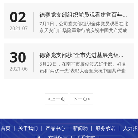
长王宁进行磋商。
02
德赛党支部组织党员观看建党百年大会直播
7月1日，公司党支部组织全体党员观看在北
2021-07
京天安门广场隆重举行的庆祝中国共产党成
立100周年大会直播，并就习近平总书记在
大会上发表的重要讲话谈观后感。
30
德赛党支部获”全市先进基层党组织”称号
6月29日，在南平市廖俊波式好干部、好党
2021-06
员和“两优一先”表彰大会暨庆祝中国共产党
成立100周年文艺晚会上，我司党支部被授
予“全市先进基层党组织”称号。
<上一页
下一页>
首页
|
关于我们
|
产品中心
|
新闻动
|
服务承诺
|
人力招
聘
|
在线留言
|
联系方式
|