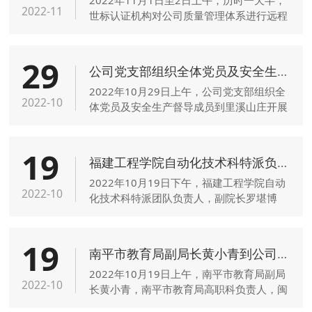
2022-11
世标认证机构对公司质量管理体系进行远程
外审，顺利通过。
29
公司党支部组织全体党员及安全生产督导成员到里溪山庄开展党日活动
2022年10月29日上午，公司党支部组织全
2022-10
体党员及安全生产督导成员到里溪山庄开展
党日活动。王宁书记向大家讲解了二十大的
知识要点，学知识促生产。同时感受绿水青
19
山大自然的馈赠。
福建工程学院自动化技术科特派负责人与戴进斌总经理就企业的技术需求、高校的服务项目进行探讨
2022年10月19日下午，福建工程学院自动
2022-10
化技术科特派团队负责人，副院长罗堪博
士、李建兴教授和陈炜副教授与我司戴进斌
总经理就企业的技术需求、高校的服务项目
19
进行了深入探讨。
南平市教育局副局长黄小青到公司开展推动南平市职业教育高质量发展专题调研
2022年10月19日上午，南平市教育局副局
2022-10
长黄小青，南平市教育局高职科负责人，闽
北职业技术学院副院长郑需勇，南平工业园